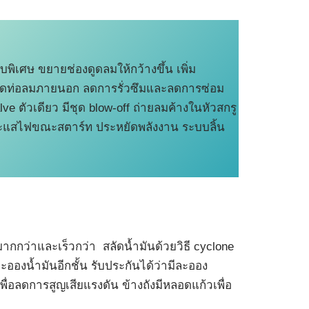
บพิเศษ ขยายช่องดูดลมให้กว้างขึ้น เพิ่ม
 ลดท่อลมภายนอก ลดการรั่วซึมและลดการซ่อม
ve ตัวเดียว มีชุด blow-off ถ่ายลมค้างในหัวสกรู
ดกระแสไฟขณะสตาร์ท ประหยัดพลังงาน ระบบลิ้น
กกว่าและเร็วกว่า สลัดน้ำมันด้วยวิธี cyclone
ะอองน้ำมันอีกชั้น รับประกันได้ว่ามีละออง
ื่อลดการสูญเสียแรงดัน ข้างถังมีหลอดแก้วเพื่อ
ษา