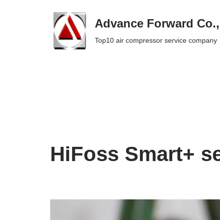
Advance Forward Co.,
Skip
Top10 air compressor service company
to
content
HiFoss Smart+ se